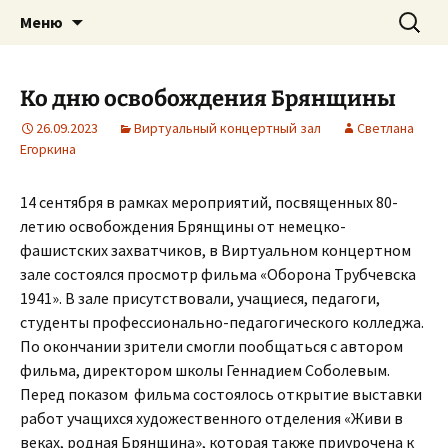
им. А. Вяльцевой
Перейти
Найти:
Трубчевская детская школа
Меню
к
искусств
содержимому
Ко дню освобождения Брянщины
26.09.2023
Виртуальный концертный зал
Светлана
Егоркина
14 сентября в рамках мероприятий, посвященных 80-
летию освобождения Брянщины от немецко-
фашистских захватчиков, в Виртуальном концертном
зале состоялся просмотр фильма «Оборона Трубчевска
1941». В зале присутствовали, учащиеся, педагоги,
студенты профессионально-педагогического колледжа.
По окончании зрители смогли пообщаться с автором
фильма, директором школы Геннадием Соболевым.
Перед показом фильма состоялось открытие выставки
работ учащихся художественного отделения «Живи в
веках, родная Брянщина», которая также приурочена к