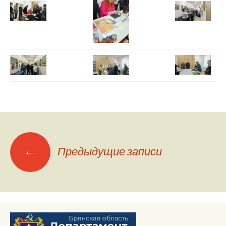
Навигация
←
Предыдущие записи
по
записям