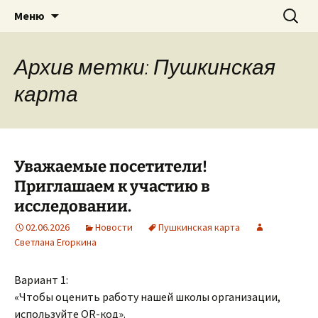
им. А. Вяльцевой
Перейти
Найти:
Трубчевская детская школа
Меню
к
искусств
содержимому
Архив метки: Пушкинская
карта
Уважаемые посетители!
Приглашаем к участию в
исследовании.
02.06.2026
Новости
Пушкинская карта
Светлана Егоркина
Вариант 1:
«Чтобы оценить работу нашей школы организации,
используйте QR-код».