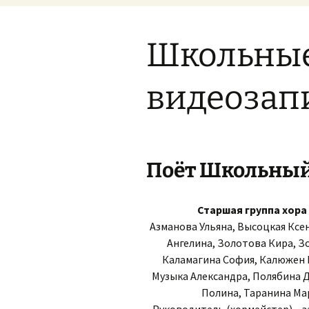
Образование
Дистанционна
Школьные
Образовательные
стандарты
видеозап
Руководство и
педагогический
коллектив
Материально-
Капитальный 
техничекое
Трубчевской 
Поёт Школьный
обеспечение
2020
образовательного
процесса
Старшая группа хора 
Стипендии
Азманова Ульяна, Высоцкая Ксе
Ангелина, Золотова Кира, З
Платные
образовательные
Каламагина София, Калюжен 
услуги
Музыка Александра, Полябина Д
Полина, Таранина Мар
Финансово-