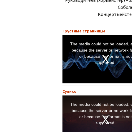
Руководитель (хормейстер) – 
хозяйственная
деятельность
Собол
Концертмейстер
Охрана труда
Грустные странницы
Вакантные места
T
h
i
The media could not be loaded, e
Доступная среда
s
i
because the server or network fa
s
a
or because the format is not
Международное
m
o
сотрудничество
supported.
d
a
l
w
i
n
d
o
w
.
Сулико
T
h
i
The media could not be loaded, e
s
i
because the server or network fa
s
a
or because the format is not
m
o
supported.
d
a
l