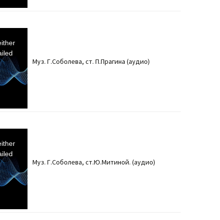
ither
iled
Муз. Г.Соболева, ст. П.Прагина (аудио)
ither
iled
Муз. Г.Соболева, ст.Ю.Митиной. (аудио)