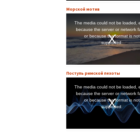
o
w
.
Морской мотив
T
h
i
The media could not be loaded, e
s
i
because the server or network fa
s
a
or because the format is not
m
o
supported.
d
a
l
w
i
n
d
o
w
.
Поступь римской пехоты
T
h
i
The media could not be loaded, e
s
i
because the server or network fa
s
a
or because the format is not
m
o
supported.
d
a
l
w
i
n
d
o
w
.