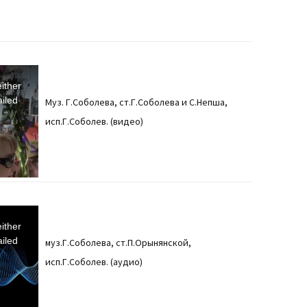
ither
iled
Муз. Г.Соболева, ст.Г.Соболева и С.Непша,
исп.Г.Соболев. (видео)
ither
iled
муз.Г.Соболева, ст.П.Орынянской,
исп.Г.Соболев. (аудио)