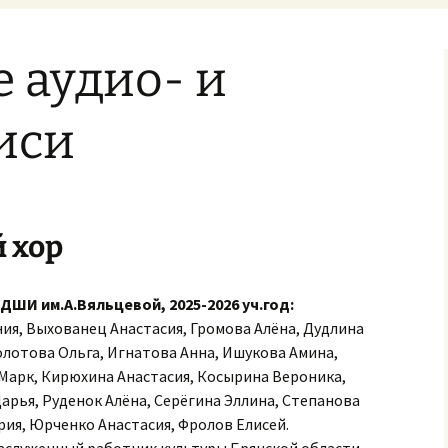
экстремизма
я работа
Памятка родителям по
 аудио- и
профилактике
экстремизма
иси
Профилактика
экстремизма в
подростковой среде
ремонт
Противодействие
ДШИ —
экстремистской
 хор
деятельности
Дополнительные
ссылки по теме
ДШИ им.А.Вяльцевой, 2025-2026 уч.год:
«Антитеррор»
ния, Выхованец Анастасия, Громова Алёна, Дудлина
олотова Ольга, Игнатова Анна, Ишукова Амина,
ПОЛОЖЕНИЕ О
КОНТРОЛЬНО-
Марк, Кирюхина Анастасия, Косырина Вероника,
ПРОПУСКНОМ И
арья, Руденок Алёна, Серёгина Эллина, Степанова
ВНУТРИОБЪЕКТОВОМ
РЕЖИМЕ МБУДО
ия, Юрченко Анастасия, Фролов Елисей.
«Трубчевская ДШИ им.