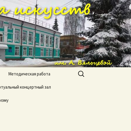
ола искусств
Найти:
Методическая работа
туальный концертный зал
изму