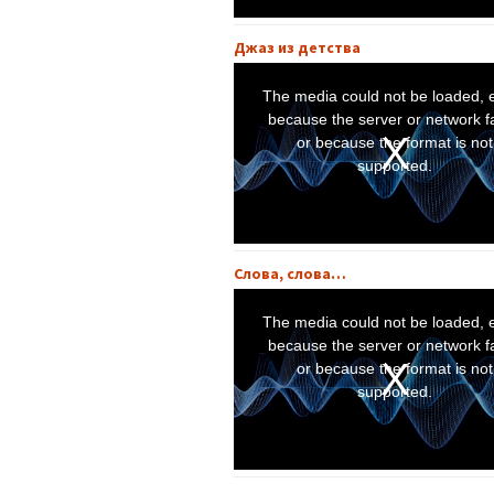
d
o
w
.
Джаз из детства
T
h
i
The media could not be loaded, e
s
i
because the server or network fa
s
a
or because the format is not
m
o
supported.
d
a
l
w
i
n
d
o
w
.
Слова, слова…
T
h
i
The media could not be loaded, e
s
i
because the server or network fa
s
a
or because the format is not
m
o
supported.
d
a
l
w
i
n
d
o
w
.