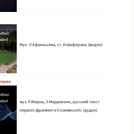
терроризму и
действиям в
экстремальных
ситуациях для
педагогического
состава,
обслуживающего
персонала и учащихся
ither
iled
Муз. Л.Афанасьева, ст. И.Шаферана. (видео)
ИНСТРУКЦИЯ ПО
ДЕЙСТВИЯМ
ПОСТОЯННОГО
СОСТАВА И УЧАЩИХСЯ
В УСЛОВИЯХ
ВОЗМОЖНОГО
БИОЛОГИЧЕСКОГО
ЗАРАЖЕНИЯ.
Мориа
ither
iled
муз. П.Мориа, Э.Морриконе, русский текст
первого фрагмента П.Синявского. (аудио)