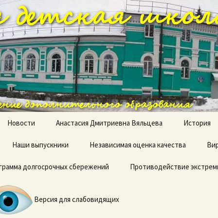
ая детская шк
Новости
Анастасия Дмитриевна Вяльцева
История
Наши выпускники
Независимая оценка качества
Вир
грамма долгосрочных сбережений
Противодействие экстрем
Терроризм — угроза
обществу
Версия для слабовидящих
Профилактика