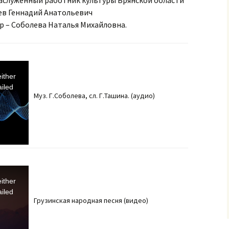
заслуженный работник культуры Брянской области
А. Вяльцевой»
ев Геннадий Анатольевич
ИНСТРУКЦИЯ ПРИ
 – Соболева Наталья Михайловна.
ПОСТУПЛЕНИИ УГРОЗЫ
ТЕРРОРИСТИЧЕСКОГО
АКТА ПО ТЕЛЕФОНУ
ИСТРУКЦИЯ При
ither
поступлении угрозы
террористического
iled
акта в письменном виде
Муз. Г.Соболева, сл. Г.Ташина. (аудио)
ИНСТРУКЦИЯ ПРИ
ОБНАРУЖЕНИИ
ПРЕДМЕТА, ПОХОЖЕГО
НА ВЗРЫВНОЕ
УСТРОЙСТВО
ИНСТРУКЦИЯ ПРИ
ЗАХВАТЕ
ither
ТЕРРОРИСТАМИ
iled
ЗАЛОЖНИКОВ
Грузинская народная песня (видео)
Инструкция по
противодействию