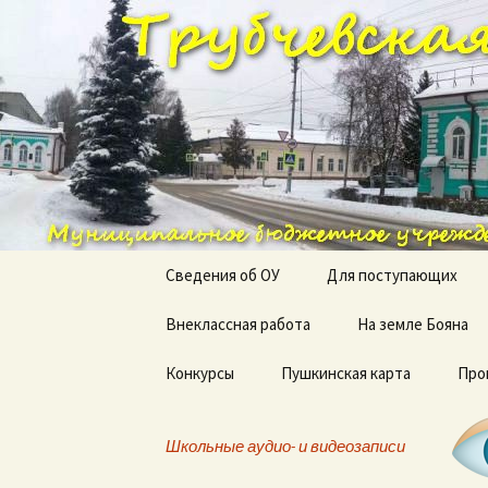
им. А. Вяльцевой
Перейти
к
содержимому
Трубчевск
Сведения об ОУ
Для поступающих
Основные сведения
Внеклассная работа
На земле Бояна
Структура и органы
Конкурсы
Пушкинская карта
Про
управления
образовательной
организацией
Школьные аудио- и видеозаписи
Документы