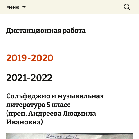
им. А. Вяльцевой
Перейти
Найти:
Трубчевская детская школа
Меню
к
искусств
содержимому
Дистанционная работа
2019-2020
2021-2022
Сольфеджио и музыкальная
литература 5 класс
(преп. Андреева Людмила
Ивановна)