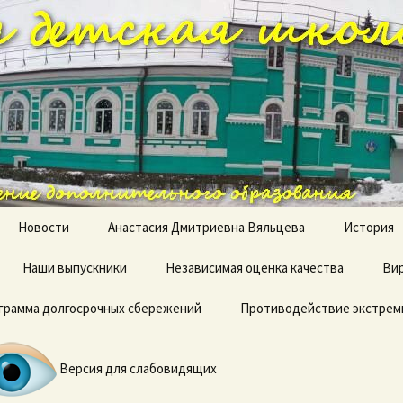
ая детская шк
Новости
Анастасия Дмитриевна Вяльцева
История
Наши выпускники
Независимая оценка качества
Вир
грамма долгосрочных сбережений
Противодействие экстрем
Терроризм — угроза
обществу
Версия для слабовидящих
Профилактика