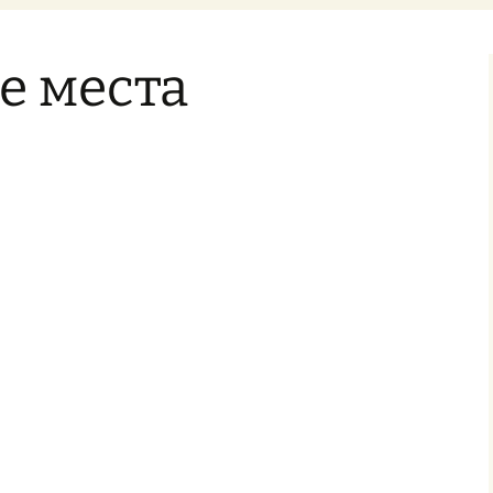
экстремизма
я работа
Памятка родителям по
е места
профилактике
экстремизма
Профилактика
экстремизма в
подростковой среде
ремонт
Противодействие
ДШИ —
экстремистской
деятельности
Дополнительные
ссылки по теме
«Антитеррор»
ПОЛОЖЕНИЕ О
КОНТРОЛЬНО-
ПРОПУСКНОМ И
ВНУТРИОБЪЕКТОВОМ
РЕЖИМЕ МБУДО
«Трубчевская ДШИ им.