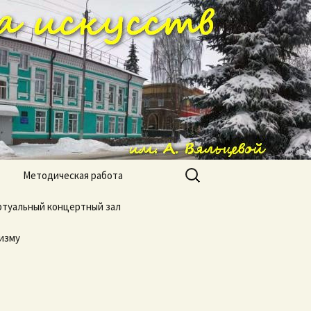
ола искусств
Найти:
Методическая работа
туальный концертный зал
изму