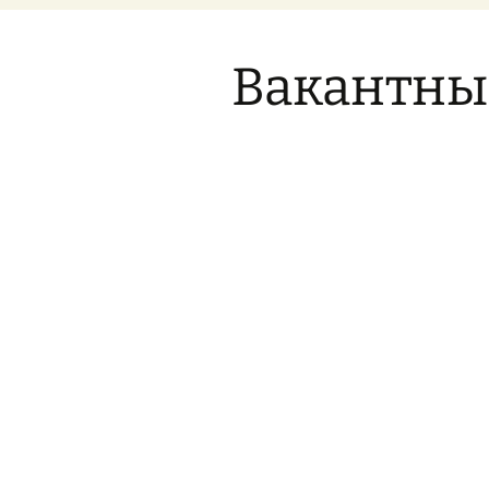
Образование
Дистанционна
Вакантны
Образовательные
стандарты
Руководство и
педагогический
коллектив
Материально-
Капитальный 
техничекое
Трубчевской 
обеспечение
2020
образовательного
процесса
Стипендии
Платные
образовательные
услуги
Финансово-