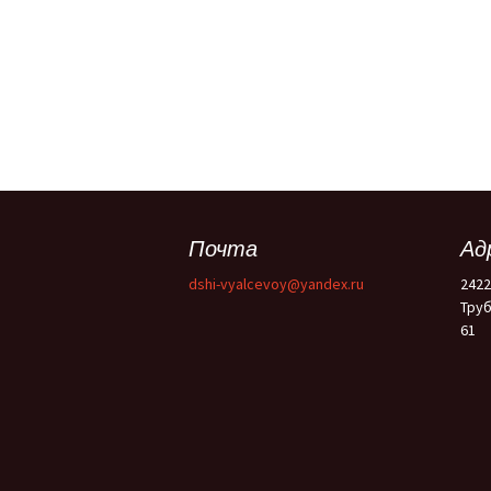
Почта
Ад
dshi-vyalcevoy@yandex.ru
2422
Труб
61