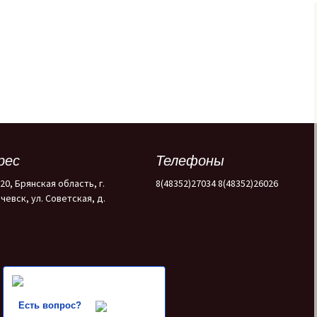
терроризму и
действиям в
экстремальных
ситуациях для
педагогического
состава,
обслуживающего
персонала и учащихся
ИНСТРУКЦИЯ ПО
ДЕЙСТВИЯМ
ПОСТОЯННОГО
СОСТАВА И УЧАЩИХСЯ
В УСЛОВИЯХ
рес
Телефоны
ВОЗМОЖНОГО
БИОЛОГИЧЕСКОГО
ЗАРАЖЕНИЯ.
20, Брянская область, г.
8(48352)27034 8(48352)26026
чевск, ул. Советская, д.
Есть вопрос?