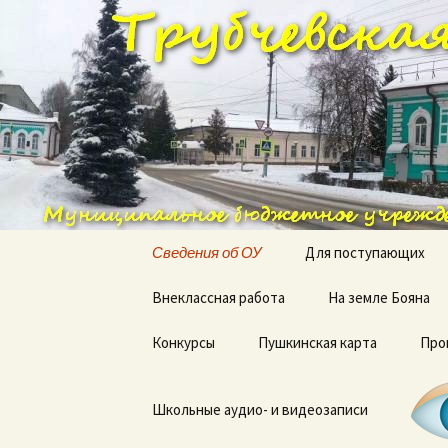
им. А. Вяльцевой
Перейти
к
содержимому
Трубчевск
Сведения об ОУ
Для поступающих
Основные сведения
Внеклассная работа
На земле Бояна
Структура и органы
Конкурсы
Пушкинская карта
Про
управления
образовательной
организацией
Школьные аудио- и видеозаписи
Документы