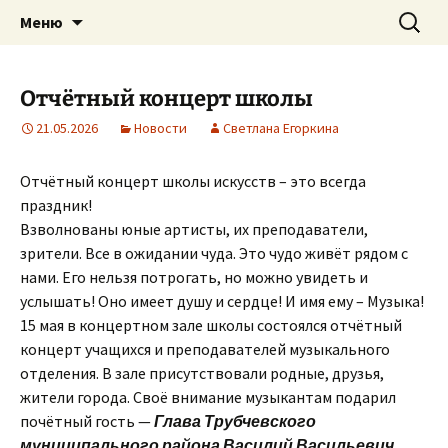
им. А. Вяльцевой
Перейти
Найти:
Трубчевская детская школа
Меню
к
искусств
содержимому
Отчётный концерт школы
21.05.2026
Новости
Светлана Егоркина
Отчётный концерт школы искусств – это всегда
праздник!
Взволнованы юные артисты, их преподаватели,
зрители. Все в ожидании чуда. Это чудо живёт рядом с
нами. Его нельзя потрогать, но можно увидеть и
услышать! Оно имеет душу и сердце! И имя ему – Музыка!
15 мая в концертном зале школы состоялся отчётный
концерт учащихся и преподавателей музыкального
отделения. В зале присутствовали родные, друзья,
жители города. Своё внимание музыкантам подарил
почётный гость —
Глава Трубчевского
муниципального района Василий Васильевич