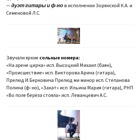
—
дуэт гитары и ф-но
в исполнении Зорянской К.А. и
Семеновой Л.С.
Звучали яркие
сольные номера:
«На арене цирка» исп. Высоцкий Михаил (баян),
«Происшествие» исп. Викторова Арина (гитара),
Прелюд И.Берковича Прелюд ми минор исп. Степанова
Полина (ф-но), «Закат» исп. Ильина Мария (гитара), РНП
«Во поле берёза стояла» исп. Леванцевич А.С.