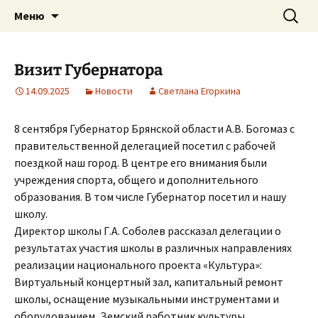
им. А. Вяльцевой
Перейти
Найти:
Трубчевская детская школа
Меню
к
искусств
содержимому
Визит Губернатора
14.09.2025
Новости
Светлана Егоркина
8 сентября Губернатор Брянской области А.В. Богомаз с
правительственной делегацией посетил с рабочей
поездкой наш город. В центре его внимания были
учреждения спорта, общего и дополнительного
образования. В том числе Губернатор посетил и нашу
школу.
Директор школы Г.А. Соболев рассказал делегации о
результатах участия школы в различных направлениях
реализации национального проекта «Культура»:
Виртуальный концертный зал, капитальный ремонт
школы, оснащение музыкальными инструментами и
оборудованием, Земский работник культуры.